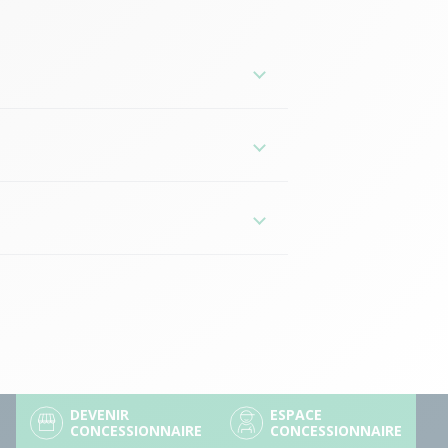
e
-Aquitaine
-France
res
enne
-Atlantiques
DEVENIR
ESPACE
CONCESSIONNAIRE
CONCESSIONNAIRE