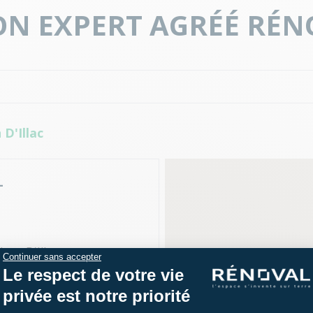
N EXPERT AGRÉÉ RÉN
D'Illac
L
Jean D'Illac
Continuer sans accepter
Le respect de votre vie
 56 74 04 84
privée est notre priorité