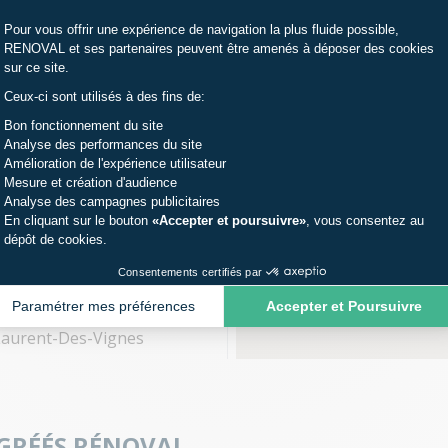
Plateforme de Gestion du Consentemen
Pour vous offrir une expérience de navigation la plus fluide possible,
OVAL
RENOVAL et ses partenaires peuvent être amenés à déposer des cookies
sur ce site.
Ceux-ci sont utilisés à des fins de:
ères
Axeptio consent
Bon fonctionnement du site
Analyse des performances du site
 56 27 45 40
Amélioration de l'expérience utilisateur
Mesure et création d'audience
Analyse des campagnes publicitaires
En cliquant sur le bouton
«Accepter et poursuivre»
, vous consentez au
gnes
dépôt de cookies.
Consentements certifiés par
Paramétrer mes préférences
Accepter et Poursuivre
Laurent-Des-Vignes
 53 57 36 25
AGRÉÉS RÉNOVAL