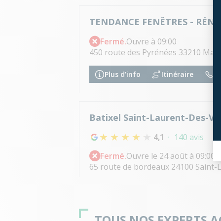
TENDANCE FENÊTRES - RÉN
Fermé.
Ouvre à 09:00
450 route des Pyrénées 33210 Maz
Plus d'info
Itinéraire
05
Batixel Saint-Laurent-Des-Vi
4,1
140 avis
Fermé.
Ouvre le 24 août à 09:00
65 route de bordeaux 24100 Saint-
Plus d'info
Itinéraire
05
TOUS NOS EXPERTS 