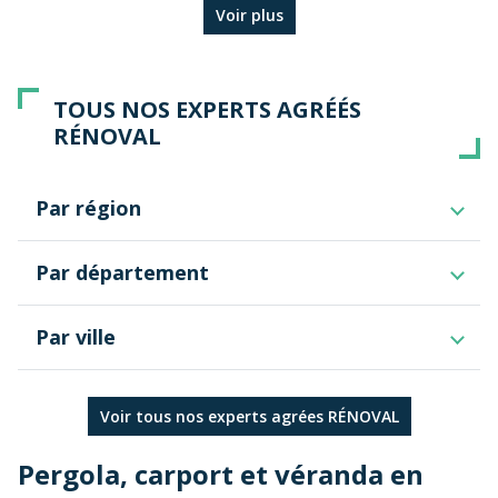
Voir plus
TOUS NOS EXPERTS AGRÉÉS
RÉNOVAL
Par région
Bretagne
Par département
Côtes-d'Armor
Par ville
Finistère
Ille-et-Vilaine
Auray
Morbihan
Cesson-Sévigné
Voir tous nos experts agrées RÉNOVAL
Combrit
Concarneau
Pergola, carport et véranda en
Fouesnant