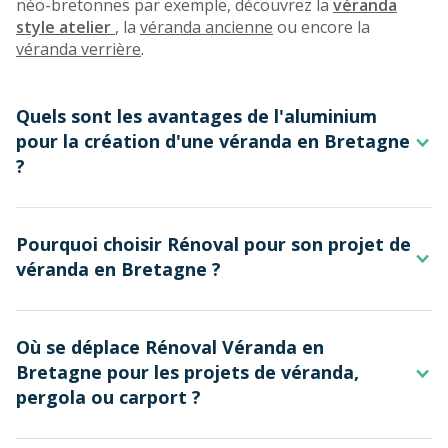
néo-bretonnes par exemple, découvrez la
véranda
style atelier
, la
véranda ancienne
ou encore la
véranda verrière
.
Quels sont les avantages de l'aluminium
pour la création d'une véranda en Bretagne
?
L'aluminium possède de nombreux
avantages
pour la
Pourquoi choisir Rénoval pour son projet de
création de votre construction extérieure.
véranda en Bretagne ?
Résistant : ce matériau robuste résiste aux
intempéries et
ne rouille pas
!
Fabricant français depuis
plus de 40 ans
, Rénoval
Performant : par l'installation de ponts
Où se déplace Rénoval Véranda en
propose des
technologies de pointe
pour vos projets
thermiques, il est un merveilleux
isolant
Bretagne pour les projets de véranda,
d’extension de maison. Proposant l’exclusivité des
thermique et phonique
.
pergola ou carport ?
coulissants à levage et des
profilés alu les plus fins du
Esthétique : modulable et
flexible
, il permet de
marché
, nos experts vous garantissent une qualité à la
nombreuses formes originales et l'ensemble ne
hauteur de leur savoir-faire.