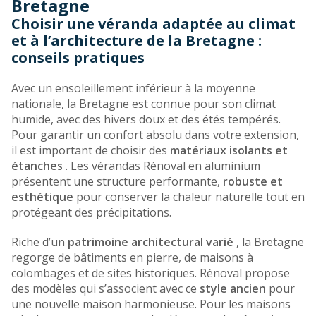
Bretagne
Lorient
Plérin
Choisir une véranda adaptée au climat
Ploemeur
et à l’architecture de la Bretagne :
Ploeren
conseils pratiques
Quimper
Rennes
Avec un ensoleillement inférieur à la moyenne
Saint-Brieuc
nationale, la Bretagne est connue pour son climat
Vannes
humide, avec des hivers doux et des étés tempérés.
Vern-Sur-Seiche
Pour garantir un confort absolu dans votre extension,
Vitré
il est important de choisir des
matériaux isolants et
étanches
. Les vérandas Rénoval en aluminium
présentent une structure performante,
robuste et
esthétique
pour conserver la chaleur naturelle tout en
protégeant des précipitations.
Riche d’un
patrimoine architectural varié
, la Bretagne
regorge de bâtiments en pierre, de maisons à
colombages et de sites historiques. Rénoval propose
des modèles qui s’associent avec ce
style ancien
pour
une nouvelle maison harmonieuse. Pour les maisons