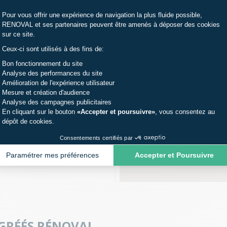
Plateforme de Gestion du Consentemen
Pour vous offrir une expérience de navigation la plus fluide possible,
tons
RENOVAL et ses partenaires peuvent être amenés à déposer des cookies
sur ce site.
Ceux-ci sont utilisés à des fins de:
Axeptio consent
Bon fonctionnement du site
40140 Soustons
Analyse des performances du site
Amélioration de l'expérience utilisateur
Mesure et création d'audience
 40 61 00 30
Analyse des campagnes publicitaires
En cliquant sur le bouton
«Accepter et poursuivre»
, vous consentez au
dépôt de cookies.
t-De-Marsan
Consentements certifiés par
Paramétrer mes préférences
Accepter et Poursuivre
40000 Mont-De-Marsan
 33 94 00 60
AGRÉÉS RÉNOVAL