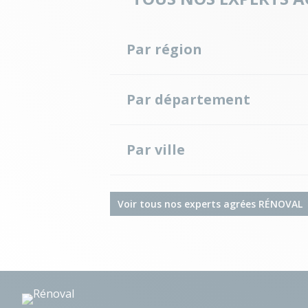
Par région
Nouvelle-Aquitaine
Île-de-France
Par département
Provence-Alpes-Côte d'Azur
Vaud
Landes
Par ville
Dax
Voir tous nos experts agrées RÉNOVAL