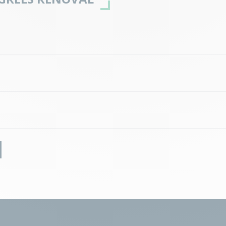
Occitanie
Hauts-de
Auvergne-Rhône-Alpes
Bretagn
Grand Est
Pays de l
Normandie
Valais
Mont-De-Marsan
Souston