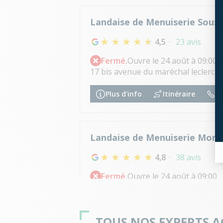
Landaise de Menuiserie Sous
4,5
23 avis
Fermé.
Ouvre le 24 août à 09:00
17 bis avenue du maréchal leclerc 
Plus d'info
Itinéraire
05
Landaise de Menuiserie Mon
4,8
38 avis
Fermé.
Ouvre le 24 août à 09:00
1084 rue de la ferme de carboue 
Plus d'info
Itinéraire
05
TOUS NOS EXPERTS 