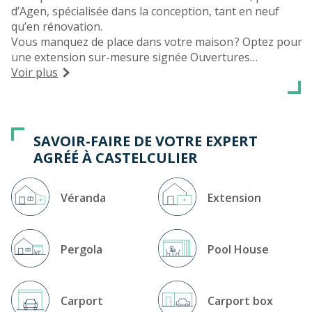
d’Agen, spécialisée dans la conception, tant en neuf
qu’en rénovation.
Vous manquez de place dans votre maison ? Optez pour
une extension sur-mesure signée Ouvertures
GARRIGUES, concessionnaire RENOVAL. Votre véranda
Voir plus
extension est conçue pour s’harmoniser avec
l’architecture existante. Cette extension vous permet de
gagner en surface habitable tout en bénéficiant d’un
confort moderne et d’une performance énergétique
SAVOIR-FAIRE DE VOTRE EXPERT
élevée.
AGRÉÉ À CASTELCULIER
Le nom GARRIGUES est synonyme de qualité dans
l’Agenais et le Lot-et-Garonne, tant par le choix des
produits installés.
Véranda
Extension
Pergola
Pool House
Carport
Carport box