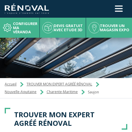
CONFIGURATEUR
02 41 49 15 49
CONFIGURER
DEVIS GRATUIT
TROUVER UN
MA
AVEC ETUDE 3D
MAGASIN EXPO
VÉRANDA
DANS CE GUIDE, DÉCOUVREZ TOUTES LES INFORMATIONS POUR RÉUSSIR VOTRE PROJET DE VÉRANDA
CRÉEZ VOTRE AMÉNAGEMENT DESIGN ET PERSONNALISABLE POUR TOUS VOS BESOINS
CONCEVEZ VOTRE VÉRANDA SUR MESURE ET METTEZ-LA EN SITUATION CHEZ VOUS
CONCEVEZ VOTRE VÉRANDA SUR MESURE ET METTEZ-LA EN SITUATION CHEZ VOUS
CRÉEZ VOTRE AMÉNAGEMENT VÉHICULE ET ÉQUIPEMENTS AVEC LE DESIGN ACCESSIBLE
CHOISISSEZ EN FONCTION DE VOTRE BUDGET, DE LA SURFACE ET DU STYLE SOUHAITÉ
UNE EXPÉRIENCE DE CONCEPTION TOTALEMENT IMMERSIVE ET PERSONNALISÉE
Accueil
TROUVER MON EXPERT AGRÉÉ RÉNOVAL
Nouvelle-Aquitaine
Charente-Maritime
Saujon
TROUVER MON EXPERT
AGRÉÉ RÉNOVAL