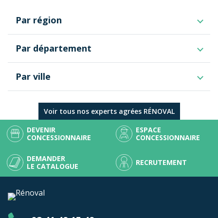
Par région
Centre-Val de Loire
Par département
Provence-Alpes-Côte d'Azur
Valais
Charente
Grand Est
Par ville
Charente-Maritime
Pays de la Loire
Deux-Sèvres
Hauts-de-France
Saujon
Dordogne
Île-de-France
Gironde
Voir tous nos experts agrées RÉNOVAL
Bourgogne-Franche-Comté
Haute-Vienne
Auvergne-Rhône-Alpes
DEVENIR
ESPACE
Landes
Nouvelle-Aquitaine
CONCESSIONNAIRE
CONCESSIONNAIRE
Lot-et-Garonne
Occitanie
Pyrénées-Atlantiques
Vaud
DEMANDER
RECRUTEMENT
Vienne
LE CATALOGUE