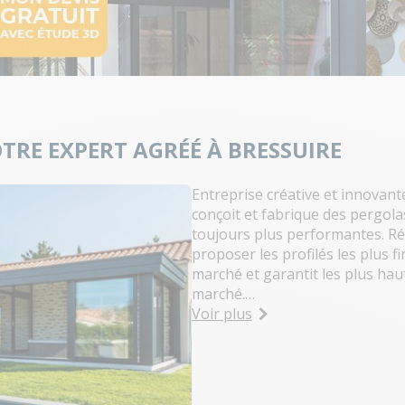
TRE EXPERT AGRÉÉ À BRESSUIRE
Entreprise créative et innovant
conçoit et fabrique des pergol
toujours plus performantes. Rén
proposer les profilés les plus fi
marché et garantit les plus h
marché.
Vous souhaitez une véranda su
Voir plus
espace de vie ou une pergola b
profiter pleinement de votre te
magasin-expo RENOVAL Bressu