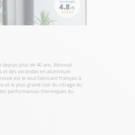
e depuis plus de 40 ans, Rénoval
as et des vérandas en aluminium
oval est le seul fabricant français à
ns et le plus grand clair du vitrage du
autes performances thermiques du
r-mesure pour agrandir votre
ioclimatique ou évolutive pour
rrasse, rendez-vous à notre
ire.