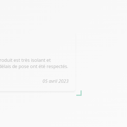
e repousse pas.
aintenant
com/demandez-un-devis.../
t Rénoval. Point final !
duit est très isolant et
délais de pose ont été respectés.
05 avril 2023