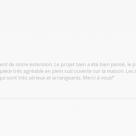
Un projet comme celui-ci ne s
👉 Prenez rendez-vous dès m
https://www.renoval-veranda.
Ma véranda, mon extension, c'es
t de notre extension. Le projet bien a été bien pensé, le pro
pièce très agréable en plein sud ouverte sur la maison. Les 
ui sont très sérieux et arrangeants. Merci à vous!