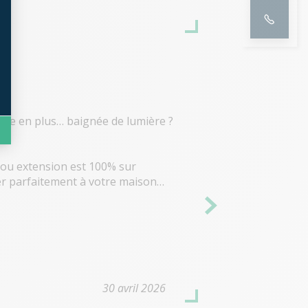
ièce en plus… baignée de lumière ?
 ou extension est 100% sur
er parfaitement à votre maison…
’achat
ers d’euros offerts sur votre projet
30 avril 2026
iers clients