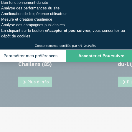
Bon fonctionnement du site
Analyse des performances du site
Amélioration de l'expérience utilisateur
Mesure et création d'audience
Analyse des campagnes publicitaires
En cliquant sur le bouton
«Accepter et poursuivre»
, vous consentez au
dépôt de cookies.
Consentements certifiés par
Extension véranda salon à
Véran
Paramétrer mes préférences
Accepter et Poursuivre
Challans (85)
du-Li
Plus d'info
Pl