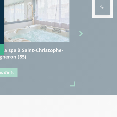
da spa à Saint-Christophe-
Grande véranda b
gneron (85)
Poiré-sur-Vie (85)
us d'info
Plus d'info