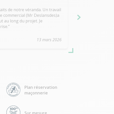
 travail
La véranda est te
t le commercial (Mr Deslansdes)a
beaucoup ! Il nou
g du projet. Je
pièce préférée !
ise.
13 mars 2026
Plan réservation
maçonnerie
Sur mesure