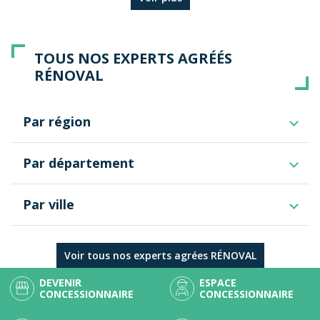
TOUS NOS EXPERTS AGRÉÉS
RÉNOVAL
Par région
Normandie
Par département
Pays de la Loire
Île-de-France
Ain
Auvergne-Rhône-Alpes
Par ville
Drôme
Valais
Haute-Loire
Nouvelle-Aquitaine
Chadrac
Haute-Savoie
Bretagne
Isère
Voir tous nos experts agrées RÉNOVAL
Bourgogne-Franche-Comté
Loire
Occitanie
DEVENIR
ESPACE
Puy-de-Dôme
Centre-Val de Loire
CONCESSIONNAIRE
CONCESSIONNAIRE
Rhône
Vaud