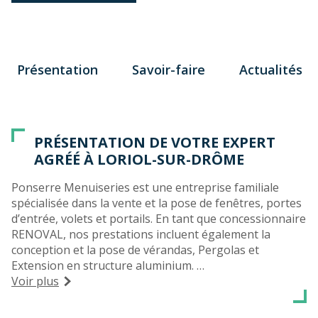
Présentation
Savoir-faire
Actualités
PRÉSENTATION DE VOTRE EXPERT
AGRÉÉ À LORIOL-SUR-DRÔME
Ponserre Menuiseries est une entreprise familiale
spécialisée dans la vente et la pose de fenêtres, portes
d’entrée, volets et portails. En tant que concessionnaire
RENOVAL, nos prestations incluent également la
conception et la pose de vérandas, Pergolas et
Extension en structure aluminium.
Depuis plus de 25 ans, nous vous accompagnons et
Voir plus
vous proposons des solutions techniques et
esthétiques adaptées à votre budget.