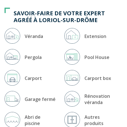
Rendez-vous dans nos showrooms à la sortie
SAVOIR-FAIRE DE VOTRE EXPERT
d’autoroute de Loriol et à Montélimar. Nous vous
AGRÉÉ À LORIOL-SUR-DRÔME
accueillerons pour discuter ensemble de votre projet et
vous présenter nos meilleures offres.
Véranda
Extension
Pergola
Pool House
Carport
Carport box
Rénovation
Garage fermé
véranda
Abri de
Autres
piscine
produits