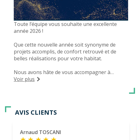
Toute l’équipe vous souhaite une excellente
année 2026 !
Que cette nouvelle année soit synonyme de
projets accomplis, de confort retrouvé et de
belles réalisations pour votre habitat.
Nous avons hâte de vous accompagner à
nouveau dans vos projets menuiseries :
Voir plus
fenêtres, volets, portes, portails, stores,
pergolas… et bien plus encore.
AVIS CLIENTS
Arnaud TOSCANI