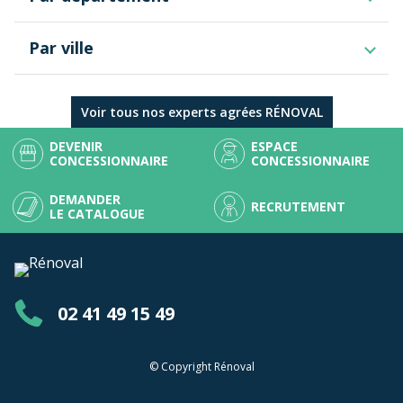
Pays de la Loire
Gard
Vaud
Par ville
Gers
Hauts-de-France
Haute-Garonne
Centre-Val de Loire
Auch
Hautes-Pyrénées
Occitanie
Hérault
Voir tous nos experts agrées RÉNOVAL
Valais
Pyrénées-Orientales
Grand Est
DEVENIR
ESPACE
Tarn
Île-de-France
CONCESSIONNAIRE
CONCESSIONNAIRE
Tarn-et-Garonne
Normandie
Bretagne
DEMANDER
RECRUTEMENT
LE CATALOGUE
02 41 49 15 49
© Copyright Rénoval