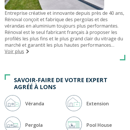
Entreprise créative et innovante depuis près de 40 ans,
Rénoval conçoit et fabrique des pergolas et des
vérandas en aluminium toujours plus performantes.
Rénoval est le seul fabricant français à proposer les
profilés les plus fins et le plus grand clair du vitrage du
marché et garantit les plus hautes performances
thermiques du marché.
Voir plus
Vous souhaitez une véranda sur-mesure pour agrandir
votre espace de vie ou une pergola bioclimatique ou
évolutive pour profiter pleinement de votre terrasse,
rendez-vous à notre magasin-expo Pyrénées
SAVOIR-FAIRE DE VOTRE EXPERT
Menuiseries. Notre expert agréé, membre du réseau
AGRÉÉ À LONS
Rénoval, intervient en Pyrénées-Atlantique (64), sur la
région de Pau, Lons, Oloron-Sainte-Marie...
Véranda
Extension
Pergola
Pool House