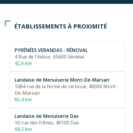
Contactez notre concessionnaire Rénoval
Véranda à
Envie de profiter de la luminosité de la
région paloise
?
Anglet
pour un accompagnement de A à Z.
Optez pour une
véranda verrière
et ses multiples
vitres.
ÉTABLISSEMENTS À PROXIMITÉ
Nos carports design pour protéger votre
véhicule à Pau
PYRÉNÉES VERANDAS - RÉNOVAL
Mettez à l’abri votre véhicule avec nos
carports en
4 Rue de l'Adour,
65600 Séméac
aluminium
. Solides, discrets et design, ils se marient
42,6 km
parfaitement à votre style d’habitation.
Landaise de Menuiserie Mont-De-Marsan
1084 rue de la ferme de carboue,
40000 Mont-
De-Marsan
65,4 km
Landaise de Menuiserie Dax
10 rue des frênes,
40100 Dax
68,3 km