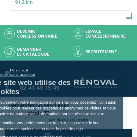
91,2 km
DEVENIR
ESPACE
CONCESSIONNAIRE
CONCESSIONNAIRE
DEMANDER
RECRUTEMENT
LE CATALOGUE
Continuer sans accepter
Ce site web utilise des
02 41 49 15 49
cookies
En poursuivant votre navigation sur ce site, vous acceptez l’utilisation
Demandez un devis avec
© Copyright Rénoval
de cookies pour réaliser des statistiques anonymes de visites et vous
étude 3D
permettre de partager des informations sur les réseaux sociaux.
Rapide et 100% gratuit
Rénoval
Garanties
Contact
Actualités
Pour modifier vos préférences par la suite, cliquez sur le lien
Mentions légales
RGPD
Avis Rénoval
Woodéal
'Préférences de cookies' situé dans le pied de page.
Demander un devis