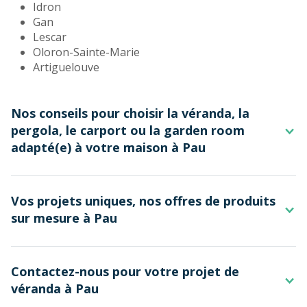
Idron
Gan
Lescar
Oloron-Sainte-Marie
Artiguelouve
Nos conseils pour choisir la véranda, la
pergola, le carport ou la garden room
adapté(e) à votre maison à Pau
Pau bénéficie d'un
climat ensoleillé
avec une moyenne
Vos projets uniques, nos offres de produits
de 2 041 heures d'ensoleillement en 2022. Ainsi, pour
sur mesure à Pau
choisir l'exposition de votre
véranda ou pergola
,
prenez bien en compte la trajectoire du soleil. Le but
Les modèles de pergola adaptées à votre
est d’en profiter pleinement, sans faire de votre
habitation à Pau
véranda un lieu où la température monte trop vite.
Contactez-nous pour votre projet de
véranda à Pau
Les précipitations sont réparties de manière régulière
Vous vivez dans la région de Pau ? La
pergola à toit