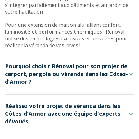
s’intégrer parfaitement aux bâtiments et au jardin de
votre habitation.
Pour une
extension de maison
alu, alliant confort,
luminosité et performances thermiques
, Rénoval
utilise des technologies exclusives et brevetées pour
réaliser la véranda de vos rêves !
Pourquoi choisir Rénoval pour son projet de
carport, pergola ou véranda dans les Côtes-
d’Armor ?
Spécialiste reconnu sur le marché de la
véranda
Réalisez votre projet de véranda dans les
aluminium
depuis 1983 en France
, la société Rénoval
Côtes-d'Armor avec une équipe d'experts
met son savoir-faire et son expérience à votre service
dévoués
pour des prestations de qualité lors de l’installation
d’une
véranda ou d’une pergola
dans les Côtes-
d’Armor. Nos équipes de professionnels proposent un