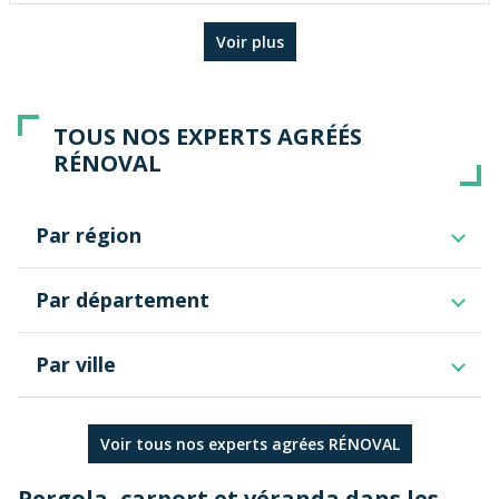
Voir plus
TOUS NOS EXPERTS AGRÉÉS
RÉNOVAL
Par région
Bourgogne-Franche-Comté
Par département
Valais
Bretagne
Côtes-d'Armor
Occitanie
Par ville
Vaud
Île-de-France
Plérin
Provence-Alpes-Côte d'Azur
Saint-Brieuc
Voir tous nos experts agrées RÉNOVAL
Nouvelle-Aquitaine
Normandie
Pergola, carport et véranda dans les