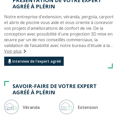
PRÉSENTATION DE VOTRE EXPERT
AGRÉÉ À PLÉRIN
Notre entreprise d'extension, véranda, pergola, carport
et abris de piscine vous aide et vous oriente à concevoir
vos projets d'améliorations de confort de vie. De la
conception avec possibilité d'une projection 3D mise en
œuvre par un de nos conseillés commerciaux, la
validation de faisabilité avec notre bureau d'étude à la
réalisation avec nos équipe de techniciens salariés, nous
Voir plus
vous accompagnons tout au long de la réalisation de
Interview de l'expert agréé
notre projet commun afin de vous apporter une
solution clé en main.
Notre motivation, votre satisfaction
SAVOIR-FAIRE DE VOTRE EXPERT
AGRÉÉ À PLÉRIN
Véranda
Extension