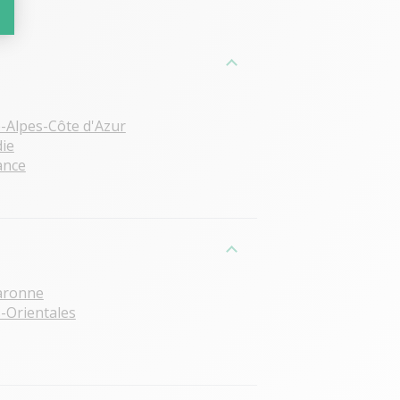
-Alpes-Côte d'Azur
ie
ance
aronne
-Orientales