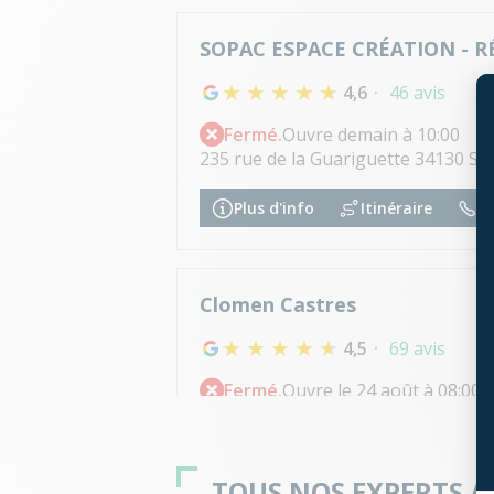
SOPAC ESPACE CRÉATION - 
4,6
46 avis
Fermé.
Ouvre demain à 10:00
235 rue de la Guariguette 34130 Sa
Plus d'info
Itinéraire
04
Clomen Castres
4,5
69 avis
Fermé.
Ouvre le 24 août à 08:00
2 rue des metiers 81100 Castres
Plus d'info
Itinéraire
05
TOUS NOS EXPERTS 