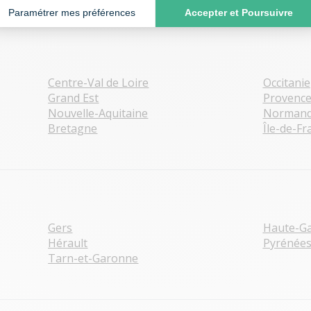
Paramétrer mes préférences
Accepter et Poursuivre
Centre-Val de Loire
Occitanie
Grand Est
Provence
ulou
Nouvelle-Aquitaine
Normand
Bretagne
Île-de-Fr
 68 56 98 19
Gers
Haute-G
Hérault
Pyrénées
Tarn-et-Garonne
ygouzon
 63 38 09 66