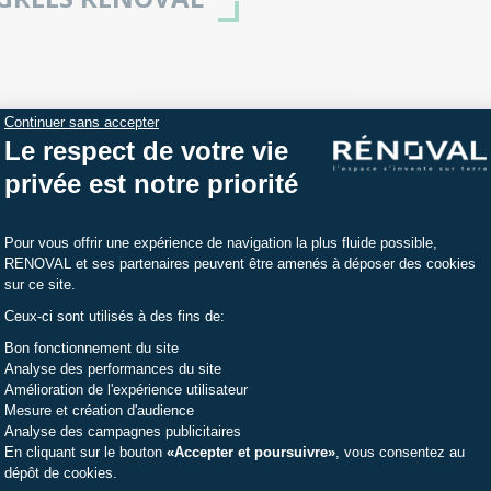
Continuer sans accepter
Nouvelle-Aquitaine
Provence
Le respect de votre vie
Pays de la Loire
Auvergn
Hauts-de-France
Valais
privée est notre priorité
Centre-Val de Loire
Bretagn
Plateforme de Gestion du Consentemen
Pour vous offrir une expérience de navigation la plus fluide possible,
RENOVAL et ses partenaires peuvent être amenés à déposer des cookies
sur ce site.
Cany Barville
Dieppe
Rouen
Ceux-ci sont utilisés à des fins de:
Axeptio consent
Bon fonctionnement du site
Analyse des performances du site
anda en Seine-Maritime (76)
Amélioration de l'expérience utilisateur
Mesure et création d'audience
 ans d'expérience pour votre projet de per
Analyse des campagnes publicitaires
En cliquant sur le bouton
«Accepter et poursuivre»
, vous consentez au
dépôt de cookies.