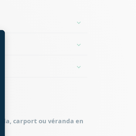
-Alpes-Côte d'Azur
e-Rhône-Alpes
e
t : Personnalisez vos Options
gola, carport ou véranda en