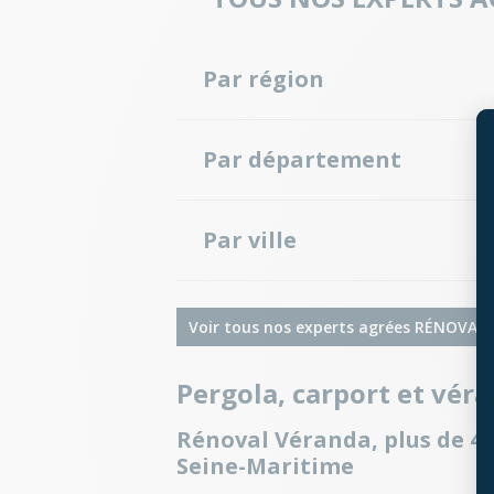
Par région
Occitanie
Grand Est
Par département
Vaud
Bourgogne-Franche-Comté
Seine-Maritime
Par ville
Biville-La-Baignarde
Fécamp
Voir tous nos experts agrées RÉNOVAL
Pergola, carport et vér
Rénoval Véranda, plus de 40
Seine-Maritime