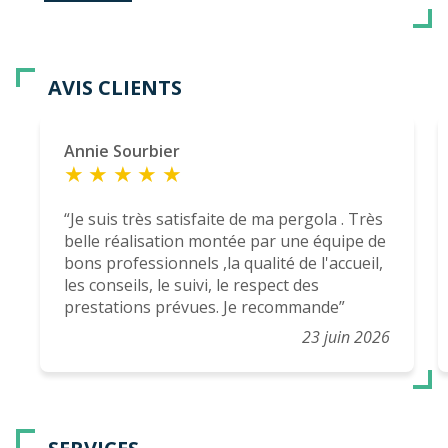
👉 Soit jusqu’à plusieurs milliers d’euros offerts
sur votre projet
⚠️ Offre réservée aux 300 premiers clients
AVIS CLIENTS
Un projet comme celui-ci ne se repousse pas.
👉 Prenez rendez-vous dès maintenant
Annie Sourbier
https://www.renoval-veranda.com/demandez-
un-devis.../
Je suis très satisfaite de ma pergola . Très
Ma véranda, mon extension, c'est Rénoval. Point
belle réalisation montée par une équipe de
final !
bons professionnels ,la qualité de l'accueil,
les conseils, le suivi, le respect des
prestations prévues. Je recommande
23 juin 2026