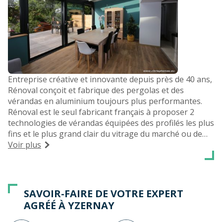
Entreprise créative et innovante depuis près de 40 ans,
Rénoval conçoit et fabrique des pergolas et des
vérandas en aluminium toujours plus performantes.
Rénoval est le seul fabricant français à proposer 2
technologies de vérandas équipées des profilés les plus
fins et le plus grand clair du vitrage du marché ou de
coulissants à levage avec les plus hautes performances
Voir plus
thermiques du marché.
Vous souhaitez une véranda sur-mesure pour agrandir
votre espace de vie ou une pergola bioclimatique pour
profiter pleinement de votre terrasse, rendez-vous à
SAVOIR-FAIRE DE VOTRE EXPERT
notre magasin-expo à Yzernay. Nos équipes vous
AGRÉÉ À YZERNAY
accompagnent sur les régions de Cholet, Chemillé,
Beaupréau, Mauléon, Bressuire...