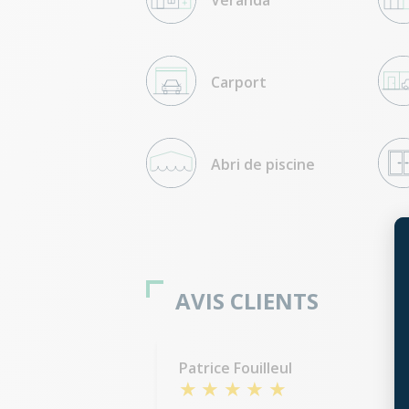
Véranda
Carport
Abri de piscine
AVIS CLIENTS
Patrice Fouilleul