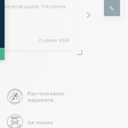
atériel de qualité. Très bonne
Le remplacement
immeuble n'était 
artisans ont recul
Brault et Novalu.
réalisation des tr
Bravo à toute l'é
25 janvier 2026
Entreprise très s
Plan réservation
maçonnerie
Sur mesure