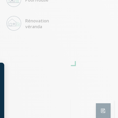
Pool House
Rénovation
véranda
t : Personnalisez vos Options
Coraline Jacob