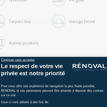
Extension
Pergola
Carport box
Garage fermé
Autres produits
Continuer sans accepter
Le respect de votre vie
privée est notre priorité
Plateforme de Gestion du Consentemen
Pour vous offrir une expérience de navigation la plus fluide possible,
RENOVAL et ses partenaires peuvent être amenés à déposer des cookies
sur ce site.
jean-paul gasté
Ceux-ci sont utilisés à des fins de:
Axeptio consent