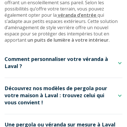
offrant un ensoleillement sans pareil. Selon les
possibilités qu’offre votre terrain, vous pouvez
également opter pour la
véranda d’entrée
qui
s’adapte aux petits espaces extérieurs. Cette solution
d’aménagement de style verrière offre un nouvel
espace pour se protéger des intempéries tout en
apportant
un puits de lumière à votre intérieur.
Comment personnaliser votre véranda à
Laval ?
Pour votre projet de véranda à Laval, la société Rénoval
Découvrez nos modèles de pergola pour
offre la possibilité de concevoir une installation sur
votre maison à Laval : trouvez celui qui
mesure grâce à de
nombreuses options disponibles
.
vous convient !
Pour vous guider, nos experts professionnels vous
donneront leur avis et leur expertise en termes de
matériaux,
type de toiture
(verre, polycarbonate…),
La
pergola alu
est une excellente alternative à la
vitrages, équipements et agencement. Dans cette
Une pergola ou véranda sur mesure à Laval