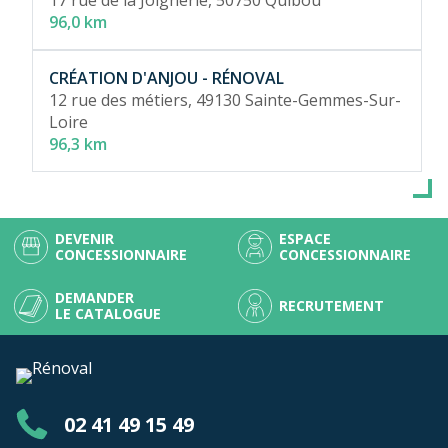
17 rue de la Joignerie,
50750 Quibou
96,0 km
CRÉATION D'ANJOU - RÉNOVAL
12 rue des métiers,
49130 Sainte-Gemmes-Sur-
Loire
96,3 km
DEVENIR
ESPACE
CONCESSIONNAIRE
CONCESSIONNAIRE
DEMANDER
RECRUTEMENT
LE CATALOGUE
02 41 49 15 49