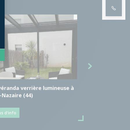
éranda verrière lumineuse à
Véranda salon sur
-Nazaire (44)
Cellier (44)
us d'info
Plus d'info