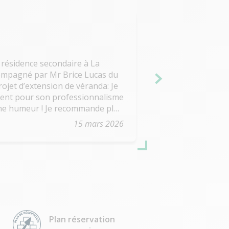
Stéphane Redois
 résidence secondaire à La
Conseiller au top
ccompagné par Mr Brice Lucas du
propre je recomm
rojet d’extension de véranda: Je
ment pour son professionnalisme
onne humeur ! Je recommande plus
15 mars 2026
Plan réservation