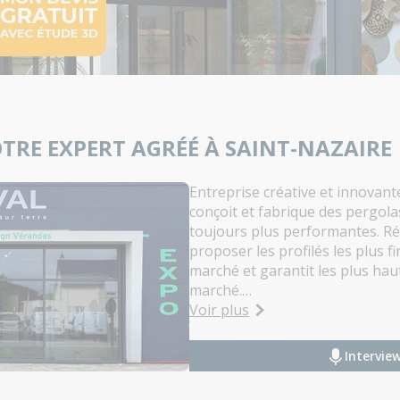
TRE EXPERT AGRÉÉ À SAINT-NAZAIRE
Entreprise créative et innovant
conçoit et fabrique des pergol
toujours plus performantes. Rén
proposer les profilés les plus fi
marché et garantit les plus h
marché.
Vous souhaitez une véranda su
Voir plus
espace de vie ou une pergola d
votre terrasse, rendez-vous à
Interview
Notre expert agréé, membre du 
région de Trignac, Saint-Nazaire