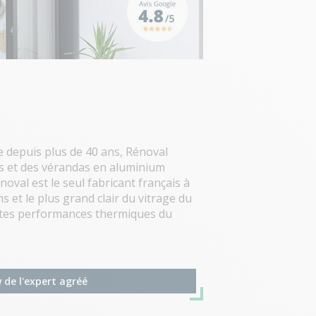
e depuis plus de 40 ans, Rénoval
as et des vérandas en aluminium
oval est le seul fabricant français à
ns et le plus grand clair du vitrage du
autes performances thermiques du
r-mesure pour agrandir votre
esign pour profiter pleinement de
 notre magasin-expo Design vérandas.
 de l'expert agréé
réseau Rénoval, intervient sur la
, La Baule, Pornic, Le Croisic,