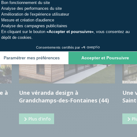
TRE EXPERT AGRÉÉ À SAINT-NAZAIRE
Bon fonctionnement du site
Analyse des performances du site
Amélioration de l'expérience utilisateur
Mesure et création d'audience
Analyse des campagnes publicitaires
En cliquant sur le bouton
«Accepter et poursuivre»
, vous consentez au
dépôt de cookies.
Consentements certifiés par
Paramétrer mes préférences
Accepter et Poursuivre
e à
Une véranda design à
Une v
Grandchamps-des-Fontaines (44)
Saint
Plus d'info
Pl