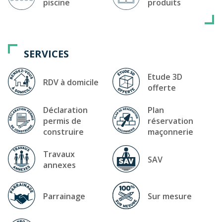
piscine
produits
SERVICES
Etude 3D
RDV à domicile
offerte
Déclaration
Plan
permis de
réservation
construire
maçonnerie
Travaux
SAV
annexes
Parrainage
Sur mesure