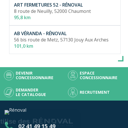
ART FERMETURES 52 - RÉNOVAL
8 route de Neuilly,
52000 Chaumont
95,8 km
AB VÉRANDA - RÉNOVAL
56 bis route de Metz,
57130 Jouy Aux Arches
101,0 km
DEVENIR
ESPACE
CONCESSIONNAIRE
CONCESSIONNAIRE
DEMANDER
RECRUTEMENT
LE CATALOGUE
Continuer sans accepter
Ce site web utilise des
02 41 49 15 49