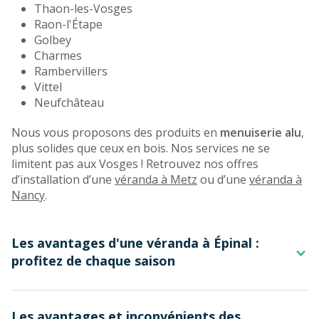
Thaon-les-Vosges
Raon-l'Étape
Golbey
Charmes
Rambervillers
Vittel
Neufchâteau
Nous vous proposons des produits en
menuiserie alu
,
plus solides que ceux en bois. Nos services ne se
limitent pas aux Vosges ! Retrouvez nos offres
d’installation d’une
véranda à Metz
ou d’une
véranda à
Nancy
.
Les avantages d'une véranda à Épinal :
profitez de chaque saison
Vous cherchez à améliorer votre
espace de vie à Épinal
Les avantages et inconvénients des