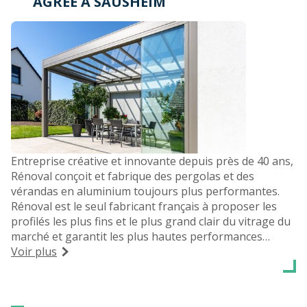
AGRÉÉ À SAUSHEIM
Entreprise créative et innovante depuis près de 40 ans,
Rénoval conçoit et fabrique des pergolas et des
vérandas en aluminium toujours plus performantes.
Rénoval est le seul fabricant français à proposer les
profilés les plus fins et le plus grand clair du vitrage du
marché et garantit les plus hautes performances
thermiques du marché.
Voir plus
Vous souhaitez une véranda sur-mesure pour agrandir
votre espace de vie ou une pergola bioclimatique ou
évolutive pour profiter pleinement de votre terrasse,