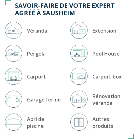
rendez-vous à notre magasin-expo Prisme véranda.
SAVOIR-FAIRE DE VOTRE EXPERT
Notre expert agréé, membre du réseau Rénoval
AGRÉÉ À SAUSHEIM
intervient sur les régions de Mulhouse, Sausheim,
Colmar, Belfort, Bâle, Fribourg en Brisgau (68). Du lundi
au vendredi sur rendez-vous.
Véranda
Extension
Pergola
Pool House
Carport
Carport box
Rénovation
Garage fermé
véranda
Abri de
Autres
piscine
produits