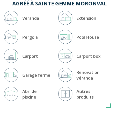
Nous sommes certifiés Qualibat RGE et associés à de
AGRÉÉ À SAINTE GEMME MORONVAL
grands fabricants français.
Une équipe jeune et dynamique vous attend près de
Dreux pour concrétiser vos projets !
Véranda
Extension
Pergola
Pool House
Carport
Carport box
Rénovation
Garage fermé
véranda
Abri de
Autres
piscine
produits