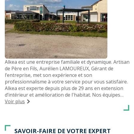
Alkea est une entreprise familiale et dynamique. Artisan
de Père en Fils, Aurélien LAMOUREUX, Gérant de
l’entreprise, met son expérience et son
professionnalisme à votre service pour vous satisfaire.
Alkea est experte depuis plus de 29 ans en extension
d’intérieur et amélioration de l'habitat. Nos équipes
assurent la pose de vérandas, pergolas, carports mais
Voir plus
aussi de porte d'entrée, porte de garage, fenêtres,
portails, stores, volets. Nous exerçons à travers les
départements de l'Eure, l'Eure et Loir, Les Yvelines et la
région Parisienne.
SAVOIR-FAIRE DE VOTRE EXPERT