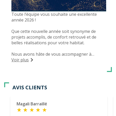
Toute l’équipe vous souhaite une excellente
année 2026 !
Que cette nouvelle année soit synonyme de
projets accomplis, de confort retrouvé et de
belles réalisations pour votre habitat.
Nous avons hâte de vous accompagner à
nouveau dans vos projets menuiseries :
Voir plus
fenêtres, volets, portes, portails, stores,
pergolas… et bien plus encore.
AVIS CLIENTS
Magali Barraillé