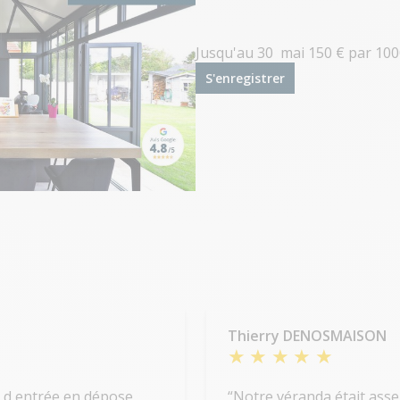
Jusqu'au 30 mai 150 € par 100
S'enregistrer
Thierry DENOSMAISON
e d entrée en dépose
Notre véranda était asse