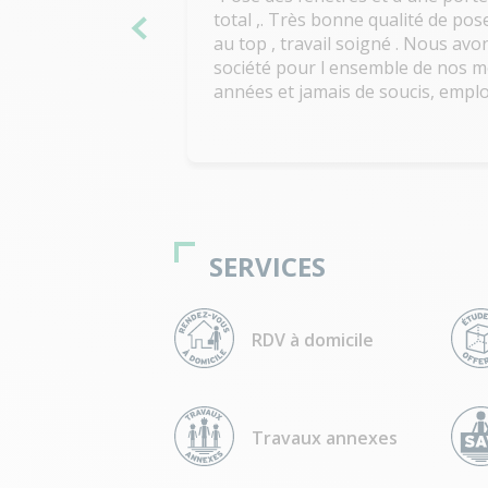
total ,. Très bonne qualité de po
au top , travail soigné . Nous avons fait appel à cette
société pour l ensemble de nos m
années et jamais de soucis, employés très compétents. je
recommande vivement . Merci
SERVICES
RDV à domicile
Travaux annexes