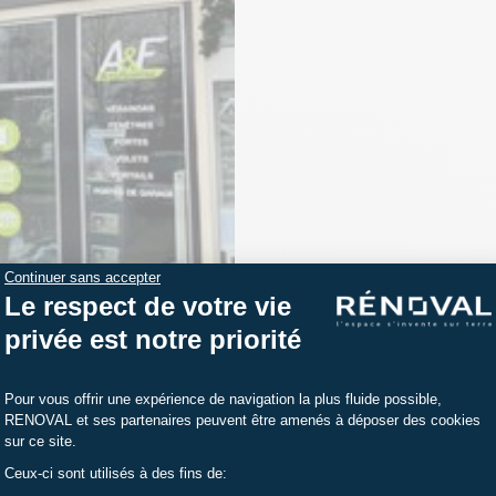
Nos clients nous font confiance 
La meilleure garantie pour nos c
Plus de 50 % de notre activité 
de nos anciens clients !
Continuer sans accepter
Le respect de votre vie
privée est notre priorité
Plateforme de Gestion du Consentemen
Pour vous offrir une expérience de navigation la plus fluide possible,
RENOVAL et ses partenaires peuvent être amenés à déposer des cookies
sur ce site.
Ceux-ci sont utilisés à des fins de:
Axeptio consent