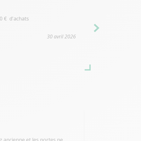
0 € d'achats
30 avril 2026
Pat Pivry
z ancienne et les portes ne
En Avril 2026, At