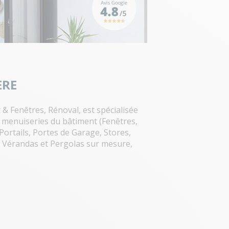
ÈRE
& Fenêtres, Rénoval, est spécialisée
e menuiseries du bâtiment (Fenêtres,
Portails, Portes de Garage, Stores,
 Vérandas et Pergolas sur mesure,
 QUALIBAT.
apporte une proximité et une
ité de services et de produits louée