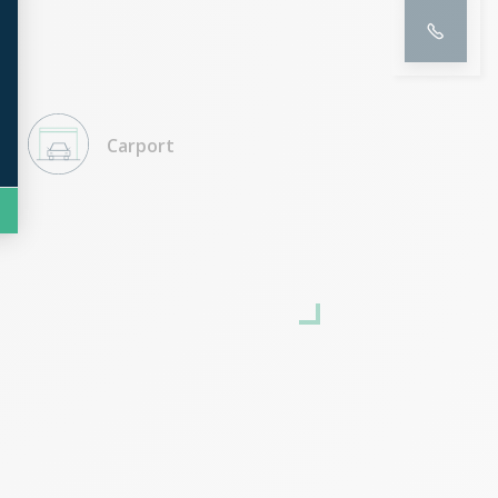
E
Carport