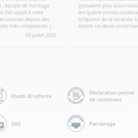
se , équipe de montage
glissaient plus aussi no
les quatre portes couliss
enuiseries depuis des
longueur de la véranda. L
établir un devis concerna
portes et l'adaptation qui
09 juillet 2026
dans la structure déjà en
technique est venu étudier
dimensions exactes des 
temps de réflexion, nous
délai a été fixé ainsi que 
technique est arrivée à l'
travail dans la journée sa
anciennes portes et profi
Déclaration permis
tous les cartons et autres 
Etude 3D offerte
de construire
bien fait, les portes son
ancienne structure. On n
de transition et tout étai
l'équipe est partie. On ne
SAV
Parrainage
Art & Fenêtres pour leur 
de leur travail. Merci à to