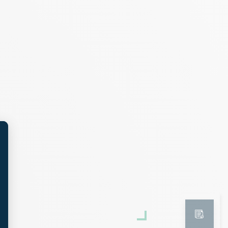
!
lients futurs :
provient directement de parrainages
t : Personnalisez vos Options