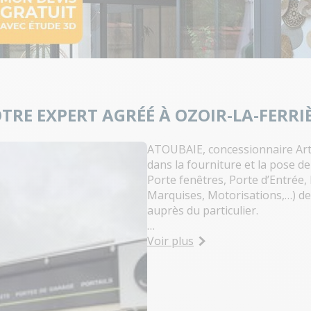
TRE EXPERT AGRÉÉ À OZOIR-LA-FERRI
ATOUBAIE, concessionnaire Art 
dans la fourniture et la pose d
Porte fenêtres, Porte d’Entrée, 
Marquises, Motorisations,…) de
auprès du particulier.
ATOUBAIE est Certifiée RGE et
Voir plus
Depuis 30 ans, ATOUBAIE vous 
attention particulière, une qual
par nos clients.